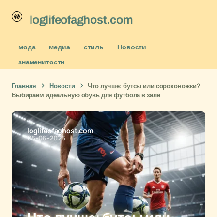
loglifeofaghost.com
мода
медиа
стиль
Новости
знаменитости
Главная
Новости
Что лучше: бутсы или сороконожки?
Выбираем идеальную обувь для футбола в зале
loglifeofaghost.com
05-06-2025