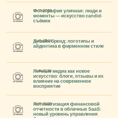
13-11-2025
Фотография уличная: люди и
моменты — искусство candid-
съёмки
13-11-2025
Дизайн бренд: логотипы и
айдентика в фирменном стиле
13-11-2025
Личные медиа как новое
искусство: блоги, отзывы и их
влияние на современное
восприятие
13-11-2025
Автоматизация финансовой
отчетности в облачных SaaS:
новый уровень управления