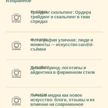
Избранное
13-11-2025
Трейдинг скальпинг: Ордера
трейдинг и скальпинг в тики
спредах
13-11-2025
Фотография уличная: люди и
моменты — искусство candid-
съёмки
13-11-2025
Дизайн бренд: логотипы и
айдентика в фирменном стиле
13-11-2025
Личные медиа как новое
искусство: блоги, отзывы и их
влияние на современное