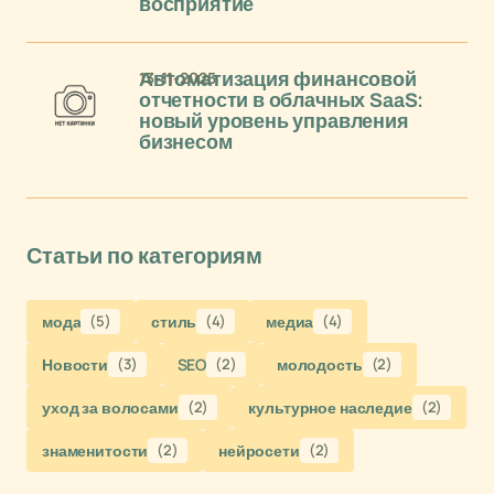
восприятие
13-11-2025
Автоматизация финансовой
отчетности в облачных SaaS:
новый уровень управления
бизнесом
Статьи по категориям
мода
(5)
стиль
(4)
медиа
(4)
Новости
(3)
SEO
(2)
молодость
(2)
уход за волосами
(2)
культурное наследие
(2)
знаменитости
(2)
нейросети
(2)