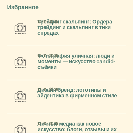
Избранное
13-11-2025
Трейдинг скальпинг: Ордера
трейдинг и скальпинг в тики
спредах
13-11-2025
Фотография уличная: люди и
моменты — искусство candid-
съёмки
13-11-2025
Дизайн бренд: логотипы и
айдентика в фирменном стиле
13-11-2025
Личные медиа как новое
искусство: блоги, отзывы и их