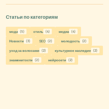
Статьи по категориям
мода
(5)
стиль
(4)
медиа
(4)
Новости
(3)
SEO
(2)
молодость
(2)
уход за волосами
(2)
культурное наследие
(2)
знаменитости
(2)
нейросети
(2)