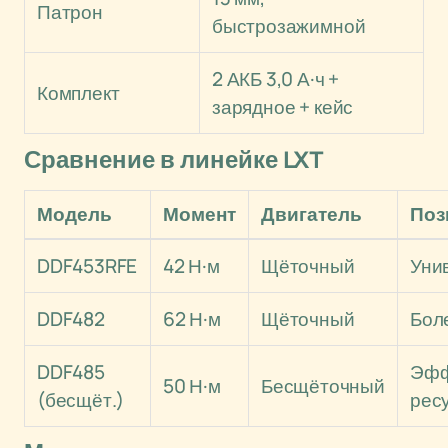
Патрон
быстрозажимной
2 АКБ 3,0 А·ч +
Комплект
зарядное + кейс
Сравнение в линейке LXT
Модель
Момент
Двигатель
Поз
DDF453RFE
42 Н·м
Щёточный
Уни
DDF482
62 Н·м
Щёточный
Бол
DDF485
Эфф
50 Н·м
Бесщёточный
(бесщёт.)
рес