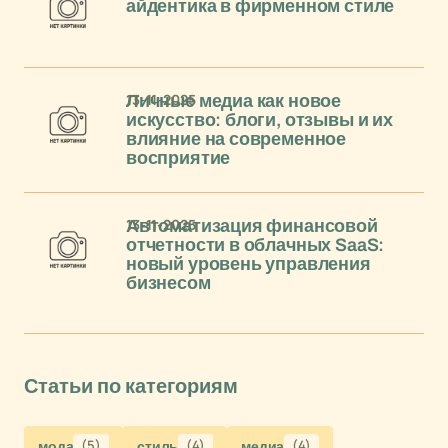
айдентика в фирменном стиле
13-11-2025
Личные медиа как новое
искусство: блоги, отзывы и их
влияние на современное
восприятие
13-11-2025
Автоматизация финансовой
отчетности в облачных SaaS:
новый уровень управления
бизнесом
Статьи по категориям
мода
(5)
стиль
(4)
медиа
(4)