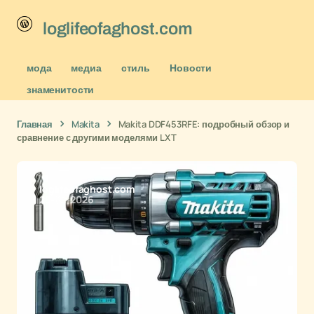
loglifeofaghost.com
мода
медиа
стиль
Новости
знаменитости
Главная
Makita
Makita DDF453RFE: подробный обзор и
сравнение с другими моделями LXT
loglifeofaghost.com
25-02-2026