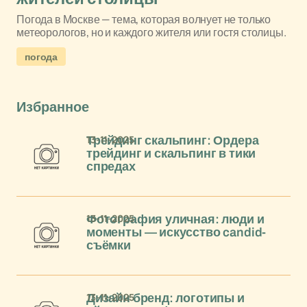
Погода в Москве — тема, которая волнует не только
метеорологов, но и каждого жителя или гостя столицы.
погода
Избранное
13-11-2025
Трейдинг скальпинг: Ордера
трейдинг и скальпинг в тики
спредах
13-11-2025
Фотография уличная: люди и
моменты — искусство candid-
съёмки
13-11-2025
Дизайн бренд: логотипы и