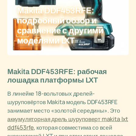
Makita DDF453RFE:
подробный обзор и
сравнение с другими
моделями LXT
Makita DDF453RFE: рабочая
лошадка платформы LXT
В линейке 18-вольтовых дрелей-
шуруповёртов Makita модель DDF453RFE
занимает место «золотой середины». Это
аккумуляторная дрель шуруповерт makita lxt
ddf453rfe
, которая совместима со всей