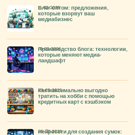
11-02-2026
Блог оптом: предложения,
которые взорвут ваш
медиабизнес
10-02-2026
Производство блога: технологии,
которые меняют медиа-
ландшафт
09-02-2026
Как максимально выгодно
тратить на хобби с помощью
кредитных карт с кэшбэком
09-02-2026
Нейросети для создания сумок: