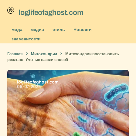
loglifeofaghost.com
мода
медиа
стиль
Новости
знаменитости
Главная
Митохондрии
Митохондрии восстановить
реально. Учёные нашли способ
loglifeofaghost.com
06-07-2026