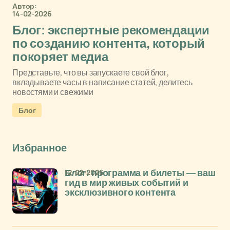
Автор:
14-02-2026
Блог: экспертные рекомендации
по созданию контента, который
покоряет медиа
Представьте, что вы запускаете свой блог,
вкладываете часы в написание статей, делитесь
новостями и свежими
Блог
Избранное
12-02-2026
Блог: программа и билеты — ваш
гид в мир живых событий и
эксклюзивного контента