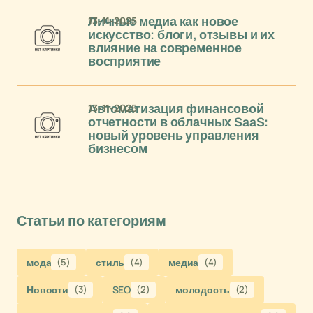
13-11-2025
Личные медиа как новое
искусство: блоги, отзывы и их
влияние на современное
восприятие
13-11-2025
Автоматизация финансовой
отчетности в облачных SaaS:
новый уровень управления
бизнесом
Статьи по категориям
мода
(5)
стиль
(4)
медиа
(4)
Новости
(3)
SEO
(2)
молодость
(2)