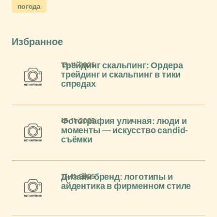
погода
Избранное
13-11-2025
Трейдинг скальпинг: Ордера
трейдинг и скальпинг в тики
спредах
13-11-2025
Фотография уличная: люди и
моменты — искусство candid-
съёмки
13-11-2025
Дизайн бренд: логотипы и
айдентика в фирменном стиле