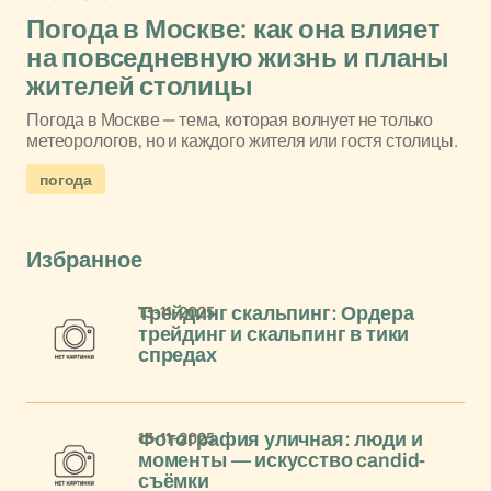
Погода в Москве: как она влияет
на повседневную жизнь и планы
жителей столицы
Погода в Москве — тема, которая волнует не только
метеорологов, но и каждого жителя или гостя столицы.
погода
Избранное
13-11-2025
Трейдинг скальпинг: Ордера
трейдинг и скальпинг в тики
спредах
13-11-2025
Фотография уличная: люди и
моменты — искусство candid-
съёмки