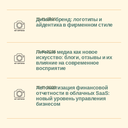
13-11-2025
Дизайн бренд: логотипы и
айдентика в фирменном стиле
13-11-2025
Личные медиа как новое
искусство: блоги, отзывы и их
влияние на современное
восприятие
13-11-2025
Автоматизация финансовой
отчетности в облачных SaaS:
новый уровень управления
бизнесом