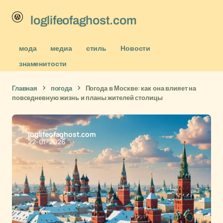
loglifeofaghost.com
мода
медиа
стиль
Новости
знаменитости
Главная
погода
Погода в Москве: как она влияет на
повседневную жизнь и планы жителей столицы
loglifeofaghost.com
22-01-2026