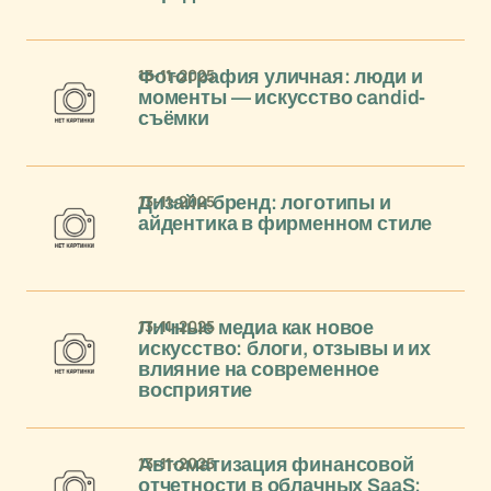
13-11-2025
Фотография уличная: люди и
моменты — искусство candid-
съёмки
13-11-2025
Дизайн бренд: логотипы и
айдентика в фирменном стиле
13-11-2025
Личные медиа как новое
искусство: блоги, отзывы и их
влияние на современное
восприятие
13-11-2025
Автоматизация финансовой
отчетности в облачных SaaS: