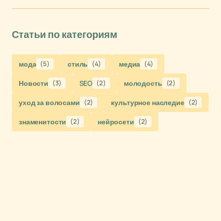
Статьи по категориям
мода
(5)
стиль
(4)
медиа
(4)
Новости
(3)
SEO
(2)
молодость
(2)
уход за волосами
(2)
культурное наследие
(2)
знаменитости
(2)
нейросети
(2)