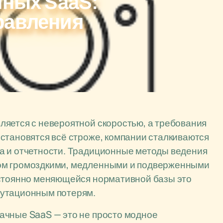
чных SaaS:
равления
ляется с невероятной скоростью, а требования
становятся всё строже, компании сталкиваются
а и отчетности. Традиционные методы ведения
ом громоздкими, медленными и подверженными
остоянно меняющейся нормативной базы это
путационным потерям.
ачные SaaS — это не просто модное