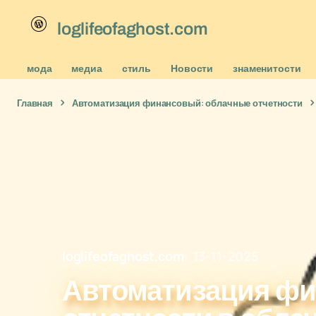
loglifeofaghost.com
мода
медиа
стиль
Новости
знаменитости
Главная
Автоматизация финансовый: облачные отчетности
loglifeofaghost.com
13-11-2025
Автоматизация ф