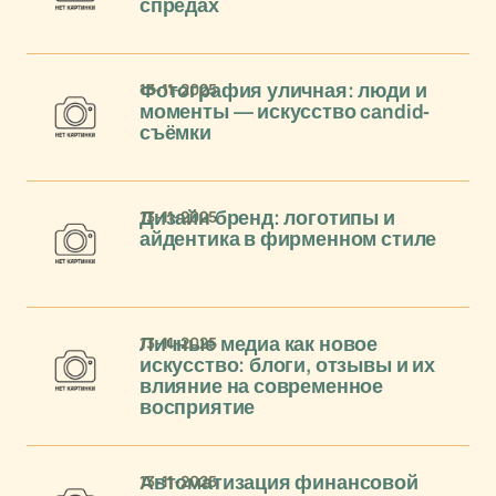
спредах
13-11-2025
Фотография уличная: люди и
моменты — искусство candid-
съёмки
13-11-2025
Дизайн бренд: логотипы и
айдентика в фирменном стиле
13-11-2025
Личные медиа как новое
искусство: блоги, отзывы и их
влияние на современное
восприятие
13-11-2025
Автоматизация финансовой