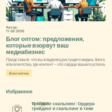
Автор:
11-02-2026
Блог оптом: предложения,
которые взорвут ваш
медиабизнес
Представьте, что вы владелец растущего медиа, блога
или агентства, где контент — это сердце вашего успеха.
блог оптом
Избранное
13-11-2025
Трейдинг скальпинг: Ордера
трейдинг и скальпинг в тики