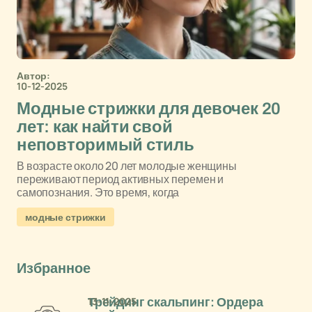
Автор:
10-12-2025
Модные стрижки для девочек 20
лет: как найти свой
неповторимый стиль
В возрасте около 20 лет молодые женщины
переживают период активных перемен и
самопознания. Это время, когда
модные стрижки
Избранное
13-11-2025
Трейдинг скальпинг: Ордера