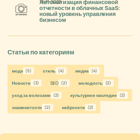
13-11-2025
Автоматизация финансовой
отчетности в облачных SaaS:
новый уровень управления
бизнесом
Статьи по категориям
мода
(5)
стиль
(4)
медиа
(4)
Новости
(3)
SEO
(2)
молодость
(2)
уход за волосами
(2)
культурное наследие
(2)
знаменитости
(2)
нейросети
(2)