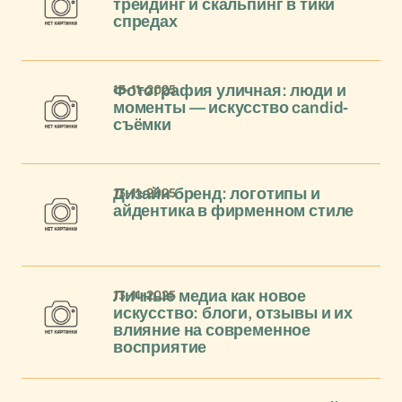
трейдинг и скальпинг в тики
спредах
13-11-2025
Фотография уличная: люди и
моменты — искусство candid-
съёмки
13-11-2025
Дизайн бренд: логотипы и
айдентика в фирменном стиле
13-11-2025
Личные медиа как новое
искусство: блоги, отзывы и их
влияние на современное
восприятие