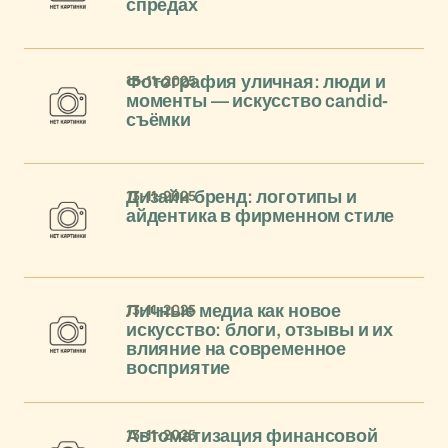
спредах
13-11-2025
Фотография уличная: люди и
моменты — искусство candid-
съёмки
13-11-2025
Дизайн бренд: логотипы и
айдентика в фирменном стиле
13-11-2025
Личные медиа как новое
искусство: блоги, отзывы и их
влияние на современное
восприятие
13-11-2025
Автоматизация финансовой